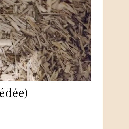
cédée)