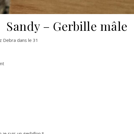
Sandy – Gerbille mâle
hez Debra dans le 31
ant
je suis un gerbillon !!