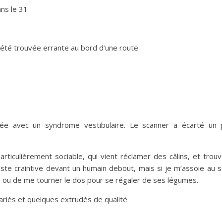
ans le 31
a été trouvée errante au bord d’une route
e
vée avec un syndrome vestibulaire. Le scanner a écarté un p
articulièrement sociable, qui vient réclamer des câlins, et tro
reste craintive devant un humain debout, mais si je m’assoie au so
ou de me tourner le dos pour se régaler de ses légumes.
variés et quelques extrudés de qualité