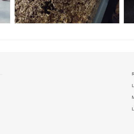
R
L
M
L